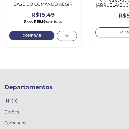
KIT PARA CO
BASE DO COMANDO AEGIR
(ARRUELA/BUC
R$15,49
R$9
3
x de
R$5,16
sem juros
E
COMPRAR
Departamentos
INÍCIO
Botões
Comandos