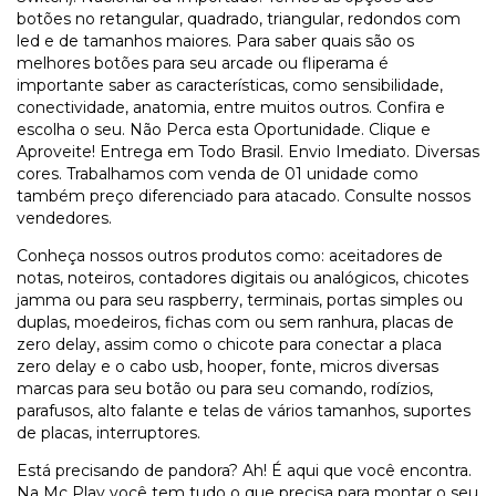
botões no retangular, quadrado, triangular, redondos com
led e de tamanhos maiores. Para saber quais são os
melhores botões para seu arcade ou fliperama é
importante saber as características, como sensibilidade,
conectividade, anatomia, entre muitos outros. Confira e
escolha o seu. Não Perca esta Oportunidade. Clique e
Aproveite! Entrega em Todo Brasil. Envio Imediato. Diversas
cores. Trabalhamos com venda de 01 unidade como
também preço diferenciado para atacado. Consulte nossos
vendedores.
Conheça nossos outros produtos como: aceitadores de
notas, noteiros, contadores digitais ou analógicos, chicotes
jamma ou para seu raspberry, terminais, portas simples ou
duplas, moedeiros, fichas com ou sem ranhura, placas de
zero delay, assim como o chicote para conectar a placa
zero delay e o cabo usb, hooper, fonte, micros diversas
marcas para seu botão ou para seu comando, rodízios,
parafusos, alto falante e telas de vários tamanhos, suportes
de placas, interruptores.
Está precisando de pandora? Ah! É aqui que você encontra.
Na Mc Play você tem tudo o que precisa para montar o seu