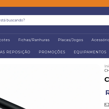
cotes
Fichas/Ranhuras
Placas/Jogos
Acessóri
AS REPOSIÇÃO
PROMOÇÕES
EQUIPAMENTOS
Iní
CH
C