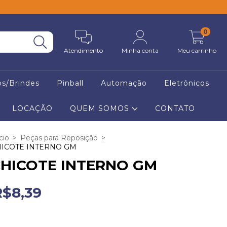
0
Atendimento
Minha conta
Meu carrinho
os/Brindes
Pinball
Automação
Eletrônicos
LOCAÇÃO
QUEM SOMOS
CONTATO
cio
>
Peças para Reposição
>
ICOTE INTERNO GM
HICOTE INTERNO GM
R$8,39