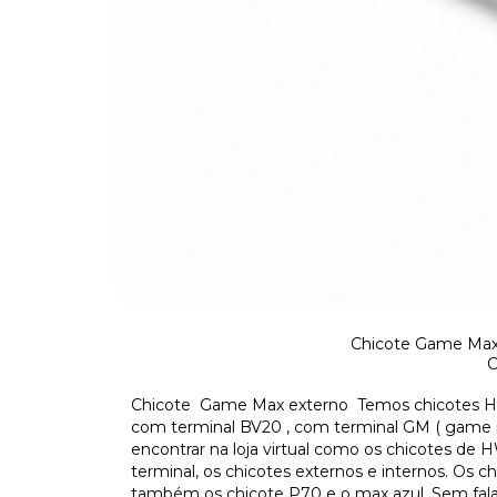
Chicote Game Max 
C
Chicote Game Max externo Temos chicotes H
com terminal BV20 , com terminal GM ( game ma
encontrar na loja virtual como os chicotes
terminal, os chicotes externos e internos. Os c
também os chicote P70 e o max azul. Sem fala