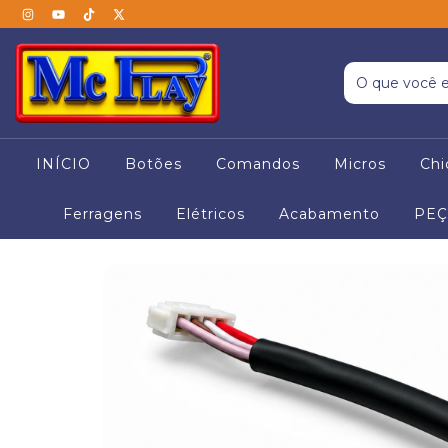
INÍCIO
Botões
Comandos
Micros
Chi
Ferragens
Elétricos
Acabamento
PEÇ