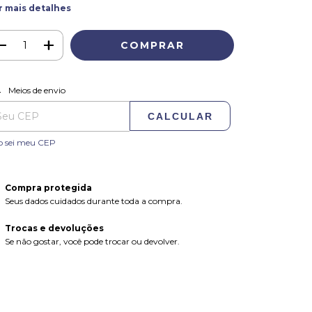
r mais detalhes
ALTERAR CEP
regas para o CEP:
Meios de envio
CALCULAR
o sei meu CEP
Compra protegida
Seus dados cuidados durante toda a compra.
Trocas e devoluções
Se não gostar, você pode trocar ou devolver.