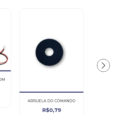
CHICO
PINOS
OM
4
x de
ARRUELA DO COMANDO
R$0,79