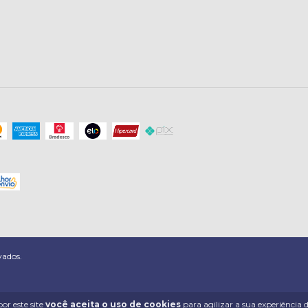
vados.
or este site
você aceita o uso de cookies
para agilizar a sua experiência