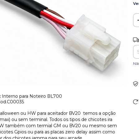
Ve
Ent
Nã
Interno para Noteiro BL700
od.C00035
alloween ou HW para aceitador BV20 temos a opção
x) ou sem terminal. Todos os tipos de chicotes ira
 de HW também com termial GM ou BV20 ou mesmo sem
hicotes Gpios ou para as placas zero delay assim como
r dos chicotes jamma para seu arcade.